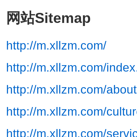
网站Sitemap
http://m.xllzm.com/
http://m.xllzm.com/index
http://m.xllzm.com/about
http://m.xllzm.com/cultu
http://m.xllzm.com/servi